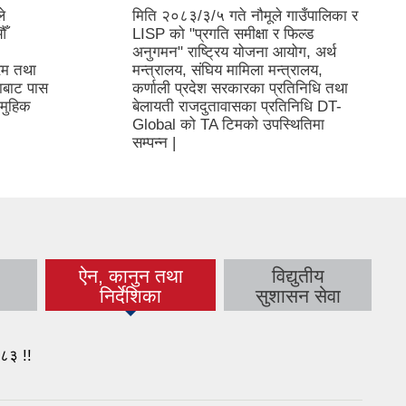
े
मिति २०८३/३/५ गते नौमूले गाउँपालिका र
औँ
LISP को "प्रगति समीक्षा र फिल्ड
अनुगमन" राष्ट्रिय योजना आयोग, अर्थ
रम तथा
मन्त्रालय, संघिय मामिला मन्त्रालय,
भाबाट पास
कर्णाली प्रदेश सरकारका प्रतिनिधि तथा
ामुहिक
बेलायती राजदुतावासका प्रतिनिधि DT-
Global को TA टिमको उपस्थितिमा
सम्पन्न |
ा
ऐन, कानुन तथा
विद्युतीय
(active tab)
निर्देशिका
सुशासन सेवा
०८३ !!