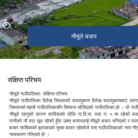
नौमूले गाउँपालिका, गाउँ कार्यपालिकाको
नौमूले गाउँपालिका, दैलेखमा हार्दिक स्वागत छ |
प्राथमिक स्वास्थ्य केन्द्र, नौमूले
नौमूले बजारको सुन्दर दृश्य
नौमूले बजार
शिव मन्दिर
द्वारी झरना
कार्यालय, नौमूले-५, दैलेख
संक्षिप्त परिचय
नौमूले गाउँपालिकाः संक्षिप्‍त परिचय
नौमूले गाउँपालिका दैलेख जिल्लाको सदरमुकाम दैलेख सदरमुकामबाट उत्त
जिल्लाको महाबै गाउँपालिकासँग सिमाना जोडिएको गाउँपालिका हो । यो गाउ
नौमूले रहनुको कारण साविकको तोलि गा.वि.स. वडा नं. ५ मा रहेको ब
पानीको नौ वटा मूल रहेको हुँदा उक्त बजारलाई नौमूले बजार भनिएको र परापूर
बजार साबिकको इलाकाको मुख्य बजार रहेकोले यस गाउँपालिकाको नाम नौमू
नामाकरण गरिएको हो ।