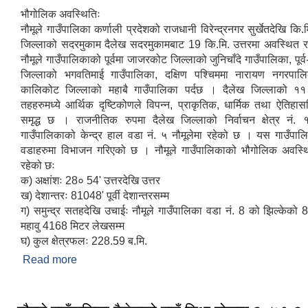
भौगोलिक अवस्थितिः
नौमूले गाउँपालिका कर्णाली प्रदेशको राजधानी विरेन्द्रनगर सुर्खेतदेखि कि.
जिल्लाको सदरमुकाम दैलेख सदरमुकामबाट 19 कि.मि. उत्तरमा अवस्थित
नौमूले गाउँपालिकाको पूर्वमा जाजरकोट जिल्लाको जुनिचाँदे गाउँपालिका, पूर्व
जिल्लाको भगवतिमाई गाउँपालिका, दक्षिण पश्चिममा नारायण नगरपालि
कालिकोट जिल्लाको महाबै गाउँपालिका पर्दछ । दैलेख जिल्लाको ११
तहहरुमध्ये आर्थिक दृष्टिकोणले विपन्‍न, प्राकृतिक, धार्मिक तथा ऐतिहास
समृद्ध छ । राजनीतिक रुपमा दैलेख जिल्लाको निर्वाचन क्षेत्र नं. 
गाउँपालिकाको केन्द्र हाल वडा नं. ५ नौमूलेमा रहेको छ । यस गाउँपा
वडाहरुमा विभाजन गरिएको छ । नौमूले गाउँपालिकाको भौगोलिक अवस्थ
रहेको छः
क) अक्षांशः 28० 54' उत्तरदेखि उत्तर
ख) देशान्तरः 81048' पूर्वी देशान्तरसम्म
ग) समुन्द्र सतहदेखि उचाईः नौमूले गाउँपालिका वडा नं. 8 को झिल्केको 
महावु 4168 मिटर लेखसम्म
घ) कुल क्षेत्रफलः 228.59 ब.मि.
Read more
about संक्षिप्त परिचय