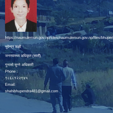
https://naumulemun.gov.np/sites/naumulemun.gov.np/files/bhupen
भुपेन्द्र शाही
जनस्वास्थ्य अधिकृत (सातौं)
गुनासो सुन्ने अधिकारी
Phone :
९८६८१२२९४५
Email:
shahibhupendra481@gmail.com