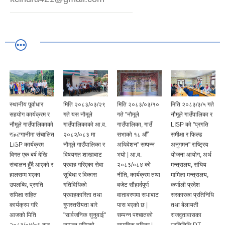
मिति २०८३/०३/२९
मिति २०८३/०३/१०
मिति २०८३/३/५ गते
मिति २०८३/०३/०४
गते यस नौमूले
गते "नौमूले
नौमूले गाउँपालिका र
गते नौमूले
गाउँपालिकाको आ.व.
गाउँपालिका, गाउँ
LISP को "प्रगति
गाउँपालिकाको
त
२०८२/०८३ मा
सभाको १८ औँ
समीक्षा र फिल्ड
सभाहलमा
नौमूले गाउँपालिका र
अधिवेशन" सम्पन्न
अनुगमन" राष्ट्रिय
"परियोजना
विषयगत शाखाबाट
भयो | आ.व.
योजना आयोग, अर्थ
सल्लाहकर समितिको
प्रवाह गरिएका सेवा
२०८३/०८४ को
मन्त्रालय, संघिय
बैठक" सम्पन्न भयो |
सुबिधा र विकास
नीति, कार्यक्रम तथा
मामिला मन्त्रालय,
गतिविधिको
बजेट सौहार्दपूर्ण
कर्णाली प्रदेश
प्रवाहकारिता तथा
वातावरणमा सभाबाट
सरकारका प्रतिनिधि
गुणस्तरीयता बारे
पास भएको छ |
तथा बेलायती
"सार्वजनिक सुनुवाई"
सम्पन्न पश्चातको
राजदुतावासका
सम्पन्न गरिएको
सामुहिक तस्विर |
प्रतिनिधि DT-