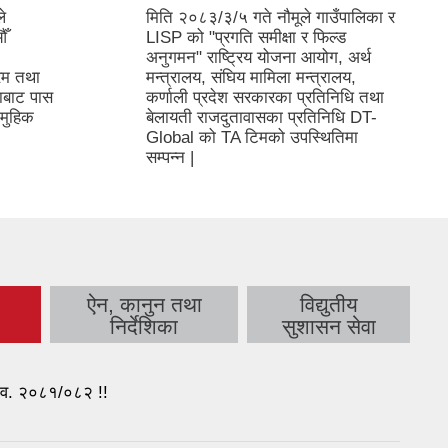
े
मिति २०८३/३/५ गते नौमूले गाउँपालिका र
औँ
LISP को "प्रगति समीक्षा र फिल्ड
अनुगमन" राष्ट्रिय योजना आयोग, अर्थ
रम तथा
मन्त्रालय, संघिय मामिला मन्त्रालय,
भाबाट पास
कर्णाली प्रदेश सरकारका प्रतिनिधि तथा
ामुहिक
बेलायती राजदुतावासका प्रतिनिधि DT-
Global को TA टिमको उपस्थितिमा
सम्पन्न |
ा
ऐन, कानुन तथा
विद्युतीय
b)
निर्देशिका
सुशासन सेवा
 आ.व. २०८१/०८२ !!