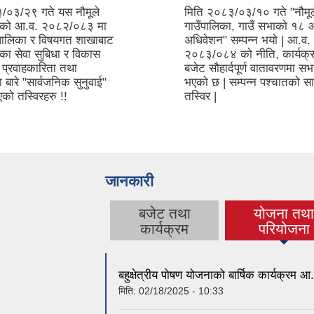
/०३/२९ गते यस नौमूले
मिति २०८३/०३/१० गते "नौमूल
काको आ.व. २०८२/०८३ मा
गाउँपालिका, गाउँ सभाको १८ 
ँपालिका र विषयगत शाखाबाट
अधिवेशन" सम्पन्न भयो | आ.व.
एका सेवा सुबिधा र विकास
२०८३/०८४ को नीति, कार्यक्
 प्रवाहकारिता तथा
बजेट सौहार्दपूर्ण वातावरणमा स
 बारे "सार्वजनिक सुनुवाई"
भएको छ | सम्पन्न पश्चातको स
एको तस्विरहरु !!
तस्विर |
जानकारी
बजेट तथा
योजना तथ
(active ta
कार्यक्रम
परियोजना
बहुक्षेत्रीय पोषण योजनाको बार्षिक कार्यक्रम
मिति:
02/18/2025 - 10:33