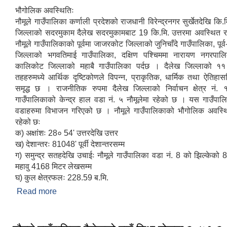
भौगोलिक अवस्थितिः
नौमूले गाउँपालिका कर्णाली प्रदेशको राजधानी विरेन्द्रनगर सुर्खेतदेखि कि.
जिल्लाको सदरमुकाम दैलेख सदरमुकामबाट 19 कि.मि. उत्तरमा अवस्थित
नौमूले गाउँपालिकाको पूर्वमा जाजरकोट जिल्लाको जुनिचाँदे गाउँपालिका, पूर्व
जिल्लाको भगवतिमाई गाउँपालिका, दक्षिण पश्चिममा नारायण नगरपालि
कालिकोट जिल्लाको महाबै गाउँपालिका पर्दछ । दैलेख जिल्लाको ११
तहहरुमध्ये आर्थिक दृष्टिकोणले विपन्‍न, प्राकृतिक, धार्मिक तथा ऐतिहास
समृद्ध छ । राजनीतिक रुपमा दैलेख जिल्लाको निर्वाचन क्षेत्र नं. 
गाउँपालिकाको केन्द्र हाल वडा नं. ५ नौमूलेमा रहेको छ । यस गाउँपा
वडाहरुमा विभाजन गरिएको छ । नौमूले गाउँपालिकाको भौगोलिक अवस्थ
रहेको छः
क) अक्षांशः 28० 54' उत्तरदेखि उत्तर
ख) देशान्तरः 81048' पूर्वी देशान्तरसम्म
ग) समुन्द्र सतहदेखि उचाईः नौमूले गाउँपालिका वडा नं. 8 को झिल्केको 
महावु 4168 मिटर लेखसम्म
घ) कुल क्षेत्रफलः 228.59 ब.मि.
Read more
about संक्षिप्त परिचय